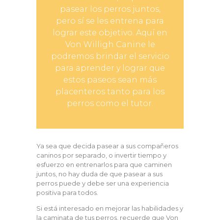
pasear los perros juntos,
pero sí se les entrena para
lograr este objetivo. Aquí en
Von Willigh Canine le
podremos brindar el servicio
para aprender y lograr que
estos paseos sean más
placenteros tanto para los
perros como el tutor.
Ya sea que decida pasear a sus compañeros
caninos por separado, o invertir tiempo y
esfuerzo en entrenarlos para que caminen
juntos, no hay duda de que pasear a sus
perros puede y debe ser una experiencia
positiva para todos.
Si está interesado en mejorar las habilidades y
la caminata de tus perros, recuerde que Von