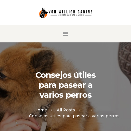
HOME
SERVICIOS
NUESTRO SISTEMA
SOBRE NOSOTROS
Consejos útiles
AGENDE SU CITA
para pasear a
CONTÁCTANOS
varios perros
Home
All Posts
...
Consejos útiles para pasear a varios perros