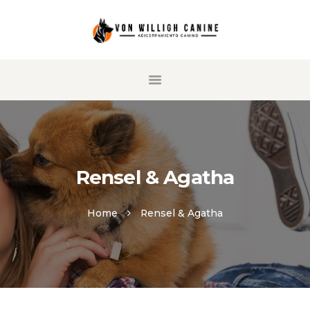
HOME
SERVICIOS
NUESTRO SISTEMA
SOBRE NOSOTROS
Rensel & Agatha
AGENDE SU CITA
CONTÁCTANOS
Home
Rensel & Agatha